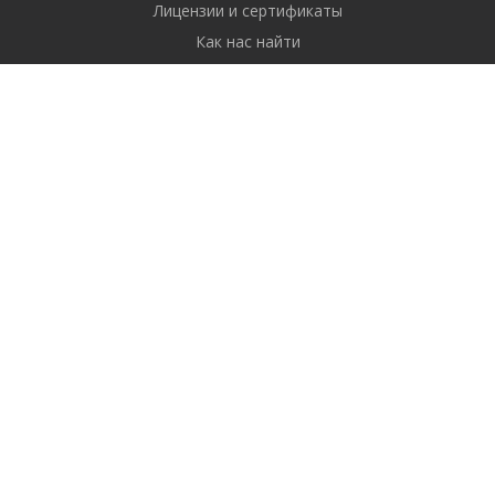
Лицензии и сертификаты
Как нас найти
Реквизиты
Продукты
Отчетность через интернет
Бухгалтерия
Сертификаты электронной подписи
Электронный документооборот
Все о компаниях и владельцах
Управление персоналом
Поиск и анализ закупок
Автоматизация бизнеса
Онлайн кассы (ККТ) и ОФД
Электронные идентификаторы (токены)
Программное обеспечение