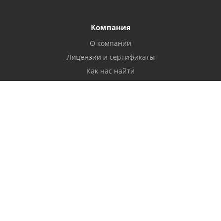
Компания
О компании
Лицензии и сертификаты
Как нас найти
Реквизиты
Продукты
Отчетность через интернет
Бухгалтерия
Сертификаты электронной подписи
Электронный документооборот
Все о компаниях и владельцах
Управление персоналом
Поиск и анализ закупок